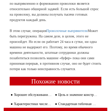
по выпрямлению и формованию проволоки является
относительно обширной задачей. Если есть большой спрос
на проволоку, вы должны получать тысячи готовых
продуктов каждый день.
В этом случае, операция
Проволочные выпрямители
Может
быть перегружена. На самом деле, в целом, этого не
произойдет. Но если он работает 24 часа в сутки, ни одна
машина не выдержит его. Поэтому, во время обычного
времени деятельности, штатные сотрудники должны
позаботиться позволить машине «буфер» пока они сами
принимая перерыв, в противном случае, оно не будет стоить
потери как только неисправность случается.
Похожие новости
Хорошее обслуживание После-продажи провода выправляя и автомат для резки
Цель и значение конструкции арматурной гибочной машины
Характеристики численного управления ферменной балочной сварочной машины
Стандартная гибочная машина провода