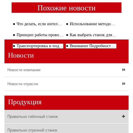
Похожие новости
Что делать, если интеллектуальная машина для правки арматуры выходит из строя?
Использование методов сварочной линии из проволочной сетки
Принцип работы проволоки правки и резки машины
Как выбрать станок для гибки арматуры?
Транспортировка и подъем клетки сварочный аппарат
Внимание Подробности в процессе стального стержня
Новости
Новости компании
Новости отрасли
Продукция
Правильно гибочный станок
Правильно отрезной станок