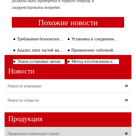
должны быть проверены в первую очередь и
скорректированы вовремя.
Похожие новости
Требования безопасности процесса на стальной бар выпрямление машины
Установка и соединение усиливать сварочный аппарат клетки
Анализ пяти частей машины для выпрямления арматуры
Применение гибочной машины стремя КНК в обработке стального адвокатского сословия
Этапы установки автомата для резки арматуры
Метод изготовления и заварки клеток провода
Новости
Новости компании
Новости отрасли
Продукция
Правильно гибочный станок