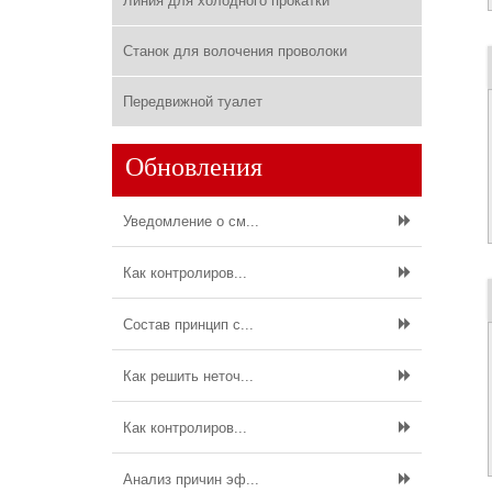
Линия для холодного прокатки
Станок для волочения проволоки
Передвижной туалет
Обновления
Уведомление о см...
Как контролиров...
Состав принцип с...
Как решить неточ...
Как контролиров...
Анализ причин эф...