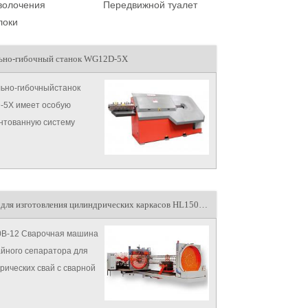
волочения
Передвижной туалет
локи
ьно-гибочный станок WG12D-5X
ьно-гибочныйстанок
5X имеет особую
нтованную систему
ления, состоящими
онталь...
Станок для изготовления цилиндрических каркасов HL1500B-X
B-12 Сварочная машина
айного сепаратора для
рических свай с сварной
ью и программируемым