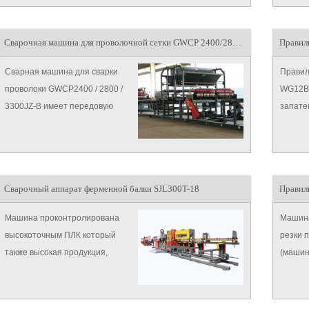
испытания в триста тысяч раз,
что связано с высокой частотой
Сварочная машина для проволочной сетки GWCP 2400/2800 / 3300JZ-B
Правил
и высокими рабочими
условиями.
Сварная машина для сварки
Правил
проволоки GWCP2400 / 2800 /
WG12B-
3300JZ-B имеет передовую
запате
технологию, внедренную в
выпрям
Европе, множество деталей
изгориз
имеют патент на изобретение,
высокая эффективность и
Сварочный аппарат ферменной балки SJL300T-18
Правил
высокая выносливость и
гуманные конструкции являются
Машина проконтролирована
Машина
безопасными и надеж
высокоточным ПЛК который
резки 
также высокая продукция,
(машин
быстрый ход, высокая
быстро
стойкость, высокое качество
выреза
динг вел, иньпут через тоучабле
достич