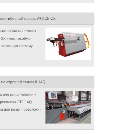
ьно-гибочный станок WG12B-2X
ьно-гибочный станок
2X имеет особую
нтованную систему
ления, состоящими
онталь...
ьно отрезной станок 8-14Q
 для выпрямления и
проволоки GT8-14Q
ы для резки проволоки)
 выпрямляется и
ется: наш продукт может
ь наивысшей скорости