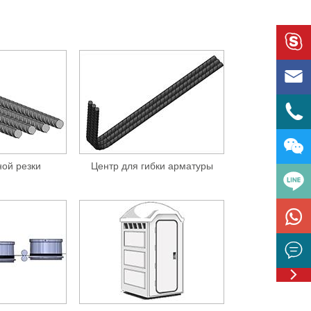




ой резки
Центр для гибки арматуры



Feedbac